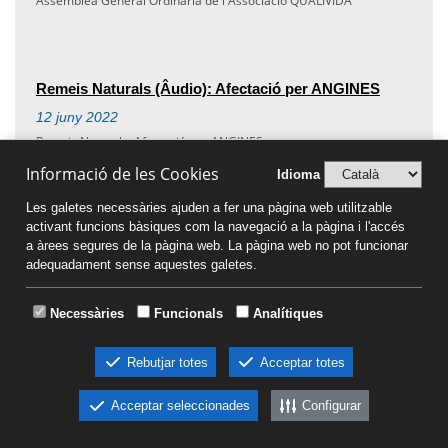
Assemblea General Ordinària de l'Associació QUALIVIDA
Remeis Naturals (Âudio): Afectació per ANGINES
12
juny
2022
Remeis Naturals: Afectació per ANGINES
Àudio Montse Ràdio, TARRAGONA
Informació de les Cookies
Idioma
Les galetes necessàries ajuden a fer una pàgina web utilitzable
activant funcions bàsiques com la navegació a la pàgina i l'accés
a àrees segures de la pàgina web. La pàgina web no pot funcionar
Remeis Naturals: MATA / LLENTIOSCLE
adequadament sense aquestes galetes.
11
juny
2022
30a fitxa/article sobre remeis naturals d'en Miquel Biarnés,
Necessàries
Funcionals
Analítiques
publicada per Diari MÉS EBRE, de les TERRES D L'EBRE
Rebutjar totes
Acceptar totes
Acceptar seleccionades
Configurar
Remeis Naturals: FIGUERA
10
juny
2022