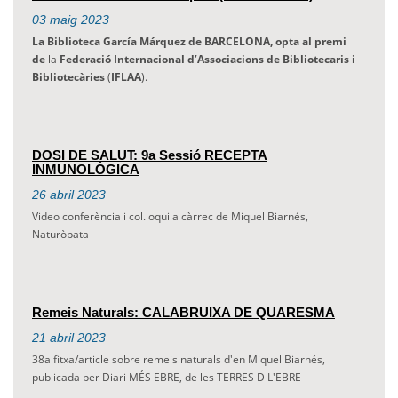
03
maig
2023
La Biblioteca García Márquez de BARCELONA, opta al premi
de
la
Federació
Internacional d’Associacions
de Bibliotecaris i
Bibliotecàries
(
IFLAA
).
DOSI DE SALUT: 9a Sessió RECEPTA
INMUNOLÒGICA
26
abril
2023
Video conferència i col.loqui a càrrec de Miquel Biarnés,
Naturòpata
Remeis Naturals: CALABRUIXA DE QUARESMA
21
abril
2023
38a fitxa/article sobre remeis naturals d'en Miquel Biarnés,
publicada per Diari MÉS EBRE, de les TERRES D L'EBRE