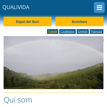
QUALIVIDA
CKEW
cookies
Espai del Soci
Activitats
Català
Castellano
English
Français
Qui som