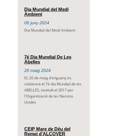
Dia Mundial del Medi
Ambient
05
juny
2024
Dia Mundial del Medi Ambient
7é Dia Mundial De Les
Abelles
20
maig
2024
EL 20 de maig d'enguany es
celebrarà el 7é dia Mundial de les
ABELLES, instituÏt el 2017 per
l'Organització de les Nacions
Unides
CEIP Mare de Déu del
Remei d'ALCOVER