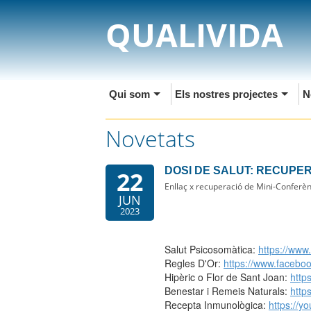
QUALIVIDA
Qui som
Els nostres projectes
N
Novetats
DOSI DE SALUT: RECUPE
22
Enllaç x recuperació de Mini-Conferè
JUN
2023
Salut Psicosomàtica:
https://ww
Regles D'Or:
https://www.facebo
Hipèric o Flor de Sant Joan:
http
Benestar i Remeis Naturals:
http
Recepta Inmunològica:
https://