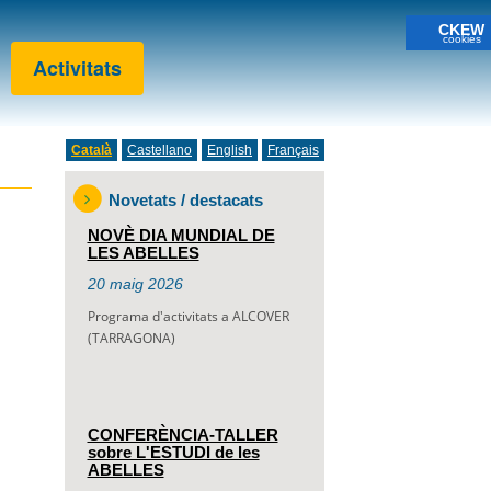
CKEW
cookies
Activitats
Català
Castellano
English
Français
Novetats / destacats
NOVÈ DIA MUNDIAL DE
LES ABELLES
20
maig
2026
Programa d'activitats a ALCOVER
(TARRAGONA)
CONFERÈNCIA-TALLER
sobre L'ESTUDI de les
ABELLES