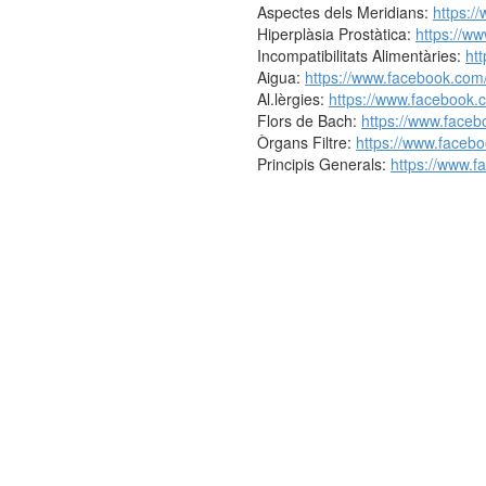
Aspectes dels Meridians:
https:/
Hiperplàsia Prostàtica:
https://w
Incompatibilitats Alimentàries:
ht
Aigua:
https://www.facebook.com
Al.lèrgies:
https://www.facebook
Flors de Bach:
https://www.face
Òrgans Filtre:
https://www.faceb
Principis Generals:
https://www.