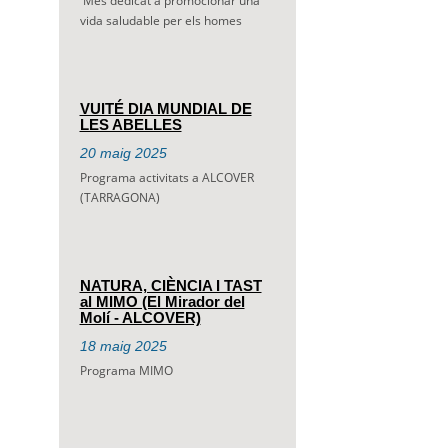
Mes dedicat a promocionar una
vida saludable per els homes
VUITÉ DIA MUNDIAL DE
LES ABELLES
20
maig
2025
Programa activitats a ALCOVER
(TARRAGONA)
NATURA, CIÈNCIA I TAST
al MIMO (El Mirador del
Molí - ALCOVER)
18
maig
2025
Programa MIMO