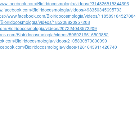
/www.facebook.com/Bioiridocosmologia/videos/2314826515344696
ww.facebook.com/Bioiridocosmologia/videos/498350345695793
tps://www.facebook.com/Bioiridocosmologia/videos/118589184527084
/Bioiridocosmologia/videos/185208820957208
.com/Bioiridocosmologia/videos/207224048572209
book.com/Bioiridocosmologia/videos/5969216616503882
ook.com/Bioiridocosmologia/videos/2105830879606990
facebook.com/Bioiridocosmologia/videos/1261643911420740