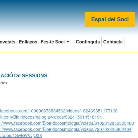
Espai del Soci
ovetats
Enllaços
Fes-te Soci
Continguts
Contacte
RACIÓ De SESSIONS
ncies
w.facebook.com/100000876884562/videos/182469351177166
ok.com/Bioiridocosmologia/videos/932415014516194
s://www.facebook.com/Bioiridocosmologia/videos/6102312856503488
s://www.facebook.com/Bioiridocosmologia/videos/790702325802404
youtu.be/1SwBWVvjO28