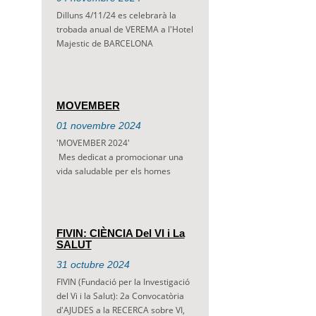
Dilluns 4/11/24 es celebrarà la
trobada anual de VEREMA a l'Hotel
Majestic de BARCELONA
MOVEMBER
01
novembre
2024
'MOVEMBER 2024'
Mes dedicat a promocionar una
vida saludable per els homes
FIVIN: CIÈNCIA Del VI i La
SALUT
31
octubre
2024
FIVIN (Fundació per la Investigació
del Vi i la Salut): 2a Convocatòria
d'AJUDES a la RECERCA sobre VI,