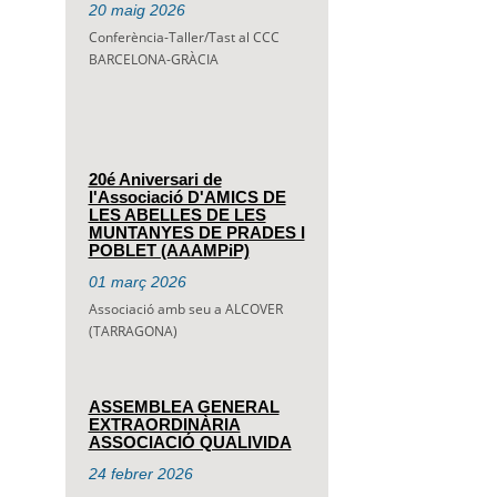
20
maig
2026
Conferència-Taller/Tast al CCC
BARCELONA-GRÀCIA
20é Aniversari de
l'Associació D'AMICS DE
LES ABELLES DE LES
MUNTANYES DE PRADES I
POBLET (AAAMPiP)
01
març
2026
Associació amb seu a ALCOVER
(TARRAGONA)
ASSEMBLEA GENERAL
EXTRAORDINÀRIA
ASSOCIACIÓ QUALIVIDA
24
febrer
2026