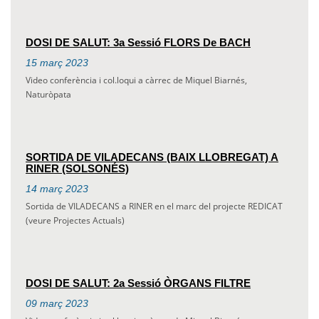
DOSI DE SALUT: 3a Sessió FLORS De BACH
15
març
2023
Video conferència i col.loqui a càrrec de Miquel Biarnés,
Naturòpata
SORTIDA DE VILADECANS (BAIX LLOBREGAT) A
RINER (SOLSONÉS)
14
març
2023
Sortida de VILADECANS a RINER en el marc del projecte REDICAT
(veure Projectes Actuals)
DOSI DE SALUT: 2a Sessió ÒRGANS FILTRE
09
març
2023