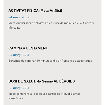
ACTIVITAT FÍSICA (Meta-Anàlisi)
24
març
2023
Meta-Anàlisi sobre Activitat Física i Risc de malalties C.V., Càncer i
Mortalitat
CAMINAR LENTAMENT
23
març
2023
Beneficis de caminar 10 minuts al dia en Persones octogenàries
DOSI DE SALUT: 4a Sessió AL.LÈRGIES
22
març
2023
Video conferència i col.loqui a càrrec de Miquel Biarnés,
Naturòpata