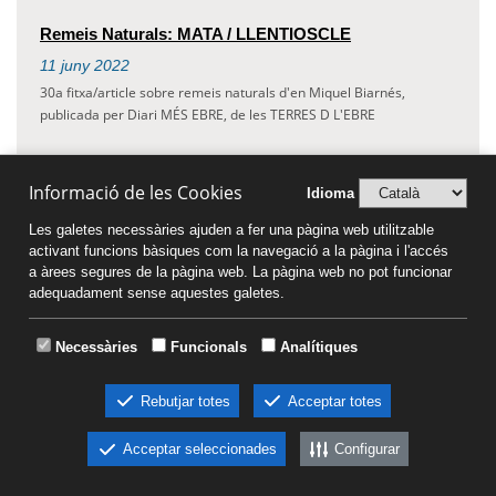
Remeis Naturals: MATA / LLENTIOSCLE
11
juny
2022
30a fitxa/article sobre remeis naturals d'en Miquel Biarnés,
publicada per Diari MÉS EBRE, de les TERRES D L'EBRE
Informació de les Cookies
Idioma
Remeis Naturals: FIGUERA
Les galetes necessàries ajuden a fer una pàgina web utilitzable
10
juny
2022
activant funcions bàsiques com la navegació a la pàgina i l'accés
29a fitxa/article sobre remeis naturals d'en Miquel Biarnés,
a àrees segures de la pàgina web. La pàgina web no pot funcionar
publicada per Diari MÉS EBRE, de les TERRES D L'EBRE
adequadament sense aquestes galetes.
Necessàries
Funcionals
Analítiques
Remeis Naturals (Àudio): Afectació per ARRUGUES
Rebutjar totes
Acceptar totes
10
juny
2022
Remeis Naturals: Afectació per ARRUGUES
Acceptar seleccionades
Configurar
Àudio Montse Ràdio, TARRAGONA