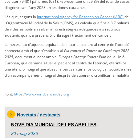
cos uterí (948) i pàncrees (681), representant un 59,8% del total de casos
diagnosticats l’any 2023 en les dones catalanes.
I és que, segons la
International Agency for Reseach on Cancer (IARC)
de
l’Organització Mundial de la Salut (OMS), es calcula que fins a 3,7 milions
de vides es podrien salvar amb estratègies adequades als recursos
existents quant a prevenció, cribratge i tractament del càncer.
La necessitat d’aquesta equitat i de situar el pacient al centre de l’atenció
connecta amb el que s’estableix al
Pla contra el Càncer de Catalunya 2022-
2025
, document alineat amb el
Europe’s Beating Cancer Plan
de la Unió
Europea, que demana situar el pacient al centre de l’atenció, oferint-los
una atenció integral que abasti la part sanitària, psicològica i social, a més
d’un acompanyament integral després de superar o cronificar la malaltia.
Font:
https://www.worldcancerday.org
Novetats / destacats
NOVÈ DIA MUNDIAL DE LES ABELLES
20
maig
2026