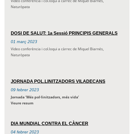
Video conferència i col.loqui a càrrec de Miquel Biarnés,
Naturòpata
DOSI DE SALUT: 1a Sessió PRINCIPIS GENERALS
01
març
2023
Video conferència i col.loqui a càrrec de Miquel Biarnés,
Naturòpata
JORNADA POL.LINITZADORS VILADECANS
09
febrer
2023
Jornada ‘Més pol·linitzadors, més vida’
Veure resum
DIA MUNDIAL CONTRA EL CÀNCER
04
febrer
2023