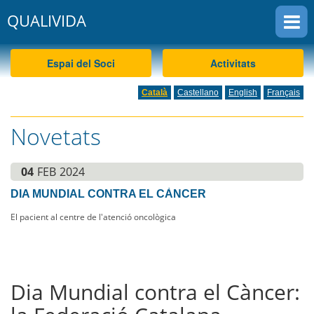
QUALIVIDA
CKEW
cookies
Espai del Soci
Activitats
Català
Castellano
English
Français
Novetats
04
FEB
2024
DIA MUNDIAL CONTRA EL CÀNCER
El pacient al centre de l'atenció oncològica
Dia Mundial contra el Càncer: