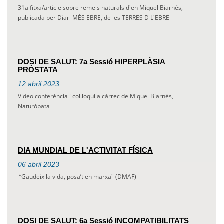
31a fitxa/article sobre remeis naturals d'en Miquel Biarnés,
publicada per Diari MÉS EBRE, de les TERRES D L'EBRE
DOSI DE SALUT: 7a Sessió HIPERPLÀSIA
PRÒSTATA
12
abril
2023
Video conferència i col.loqui a càrrec de Miquel Biarnés,
Naturòpata
DIA MUNDIAL DE L'ACTIVITAT FÍSICA
06
abril
2023
“Gaudeix la vida, posa’t en marxa" (DMAF)
DOSI DE SALUT: 6a Sessió INCOMPATIBILITATS