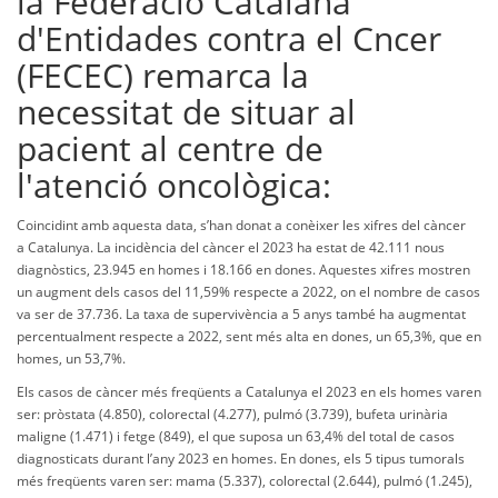
la Federació Catalana
d'Entidades contra el Cncer
(FECEC) remarca la
necessitat de situar al
pacient al centre de
l'atenció oncològica:
Coincidint amb aquesta data, s’han donat a conèixer les xifres del càncer
a Catalunya. La incidència del càncer el 2023 ha estat de 42.111 nous
diagnòstics, 23.945 en homes i 18.166 en dones. Aquestes xifres mostren
un augment dels casos del 11,59% respecte a 2022, on el nombre de casos
va ser de 37.736. La taxa de supervivència a 5 anys també ha augmentat
percentualment respecte a 2022, sent més alta en dones, un 65,3%, que en
homes, un 53,7%.
Els casos de càncer més freqüents a Catalunya el 2023 en els homes varen
ser: pròstata (4.850), colorectal (4.277), pulmó (3.739), bufeta urinària
maligne (1.471) i fetge (849), el que suposa un 63,4% del total de casos
diagnosticats durant l’any 2023 en homes. En dones, els 5 tipus tumorals
més freqüents varen ser: mama (5.337), colorectal (2.644), pulmó (1.245),