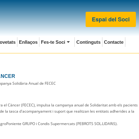
Espai del Soci
ovetats
Enllaços
Fes-te Soci
Continguts
Contacte
ÀNCER
ampanya Solidària Anual de FECEC
ra el Càncer (FECEC), impulsa la campanya anual de Solidaritat amb els pacients
 de la tasca d'acompanyament i suport que realitzan les entitats adherides a la
groPoniente GRUPO i Condis Supermercats (PEBROTS SOL.LIDARiS).