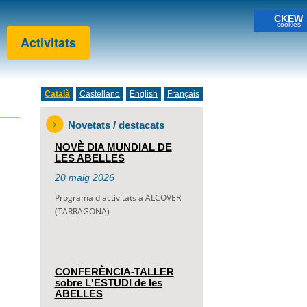
CKEW
cookies
Activitats
Català
Castellano
English
Français
Novetats / destacats
NOVÈ DIA MUNDIAL DE
LES ABELLES
20
maig
2026
Programa d'activitats a ALCOVER
(TARRAGONA)
CONFERÈNCIA-TALLER
sobre L'ESTUDI de les
ABELLES