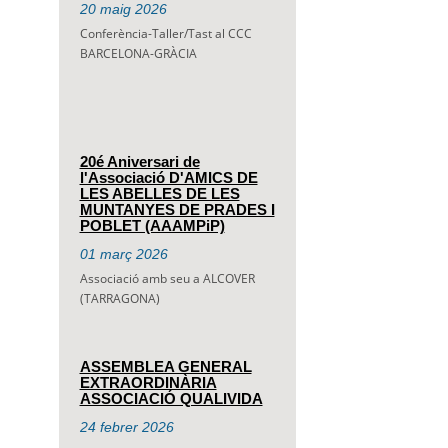
20
maig
2026
Conferència-Taller/Tast al CCC
BARCELONA-GRÀCIA
20é Aniversari de
l'Associació D'AMICS DE
LES ABELLES DE LES
MUNTANYES DE PRADES I
POBLET (AAAMPiP)
01
març
2026
Associació amb seu a ALCOVER
(TARRAGONA)
ASSEMBLEA GENERAL
EXTRAORDINÀRIA
ASSOCIACIÓ QUALIVIDA
24
febrer
2026