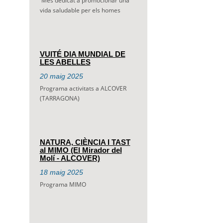
Mes dedicat a promocionar una
vida saludable per els homes
VUITÉ DIA MUNDIAL DE
LES ABELLES
20
maig
2025
Programa activitats a ALCOVER
(TARRAGONA)
NATURA, CIÈNCIA I TAST
al MIMO (El Mirador del
Molí - ALCOVER)
18
maig
2025
Programa MIMO