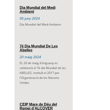
Dia Mundial del Medi
Ambient
05
juny
2024
Dia Mundial del Medi Ambient
7é Dia Mundial De Les
Abelles
20
maig
2024
EL 20 de maig d'enguany es
celebrarà el 7é dia Mundial de les
ABELLES, instituÏt el 2017 per
l'Organització de les Nacions
Unides
CEIP Mare de Déu del
Remei d'ALCOVER