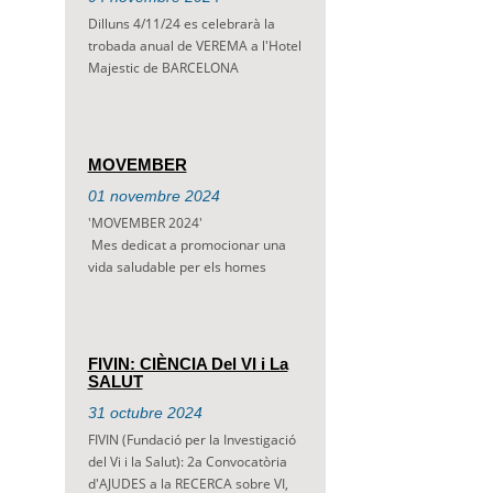
Dilluns 4/11/24 es celebrarà la
trobada anual de VEREMA a l'Hotel
Majestic de BARCELONA
MOVEMBER
01
novembre
2024
'MOVEMBER 2024'
Mes dedicat a promocionar una
vida saludable per els homes
FIVIN: CIÈNCIA Del VI i La
SALUT
31
octubre
2024
FIVIN (Fundació per la Investigació
del Vi i la Salut): 2a Convocatòria
d'AJUDES a la RECERCA sobre VI,