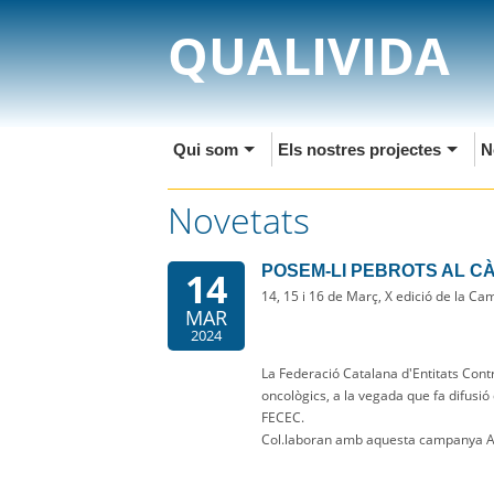
QUALIVIDA
Qui som
Els nostres projectes
N
Novetats
POSEM-LI PEBROTS AL C
14
14, 15 i 16 de Març, X edició de la C
MAR
2024
La Federació Catalana d'Entitats Cont
oncològics, a la vegada que fa difusió
FECEC.
Col.laboran amb aquesta campanya A