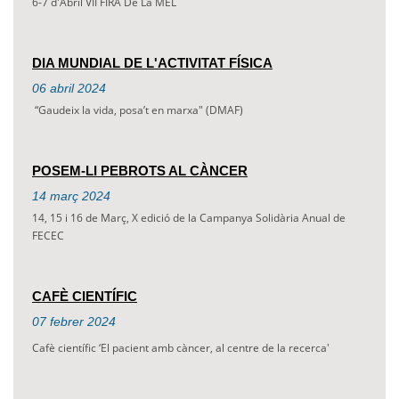
6-7 d'Abril VII FIRA De La MEL
DIA MUNDIAL DE L'ACTIVITAT FÍSICA
06
abril
2024
“Gaudeix la vida, posa’t en marxa" (DMAF)
POSEM-LI PEBROTS AL CÀNCER
14
març
2024
14, 15 i 16 de Març, X edició de la Campanya Solidària Anual de
FECEC
CAFÈ CIENTÍFIC
07
febrer
2024
Cafè científic ‘El pacient amb càncer, al centre de la recerca'