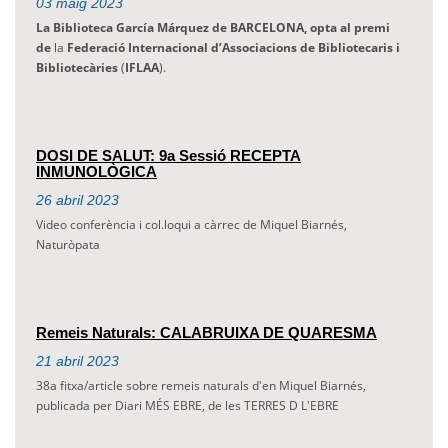
03
maig
2023
La Biblioteca García Márquez de BARCELONA, opta al premi
de
la
Federació
Internacional d’Associacions
de Bibliotecaris i
Bibliotecàries
(
IFLAA
).
DOSI DE SALUT: 9a Sessió RECEPTA
INMUNOLÒGICA
26
abril
2023
Video conferència i col.loqui a càrrec de Miquel Biarnés,
Naturòpata
Remeis Naturals: CALABRUIXA DE QUARESMA
21
abril
2023
38a fitxa/article sobre remeis naturals d'en Miquel Biarnés,
publicada per Diari MÉS EBRE, de les TERRES D L'EBRE