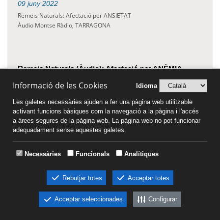
09
juny
2022
Remeis Naturals: Afectació per ANSIETAT
Àudio Montse Ràdio, TARRAGONA
Remeis Naturals (Àudio): Afectació per ANÈMIA
08
juny
2022
Informació de les Cookies
Idioma
Remeis Naturals: Afectació per ANÈMIA
Les galetes necessàries ajuden a fer una pàgina web utilitzable
Àudio Montse Ràdio, TARRAGONA
activant funcions bàsiques com la navegació a la pàgina i l'accés
a àrees segures de la pàgina web. La pàgina web no pot funcionar
adequadament sense aquestes galetes.
Dia Mundial del Medi Ambient: 'UNA SOLA TERRA'
Necessàries
Funcionals
Analítiques
05
juny
2022
El 5 de juny es celebra el Dia Mundial del Medi Ambient, instaurat
Rebutjar totes
Acceptar totes
per la ONU des de 1972
Acceptar seleccionades
Configurar